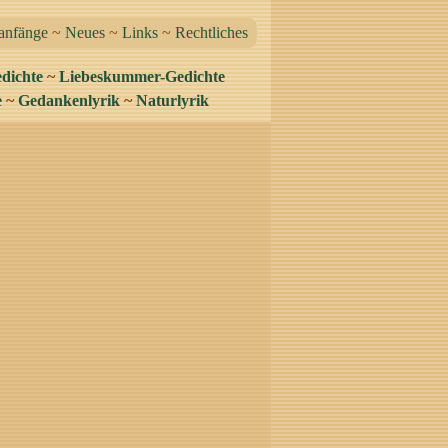
anfänge
~
Neues
~
Links
~
Rechtliches
dichte
~
Liebeskummer-Gedichte
e
~
Gedankenlyrik
~
Naturlyrik