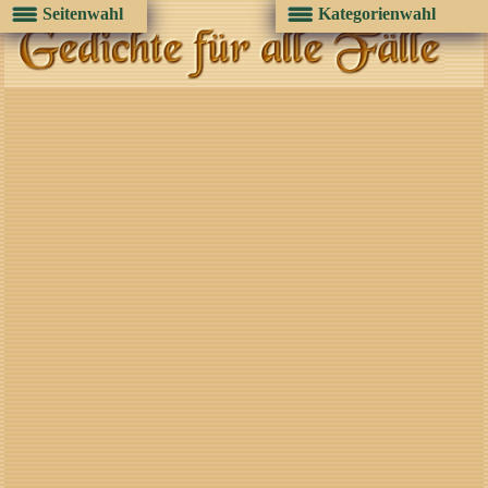
Seitenwahl
Kategorienwahl