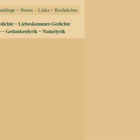
anfänge
~
Neues
~
Links
~
Rechtliches
dichte
~
Liebeskummer-Gedichte
e
~
Gedankenlyrik
~
Naturlyrik