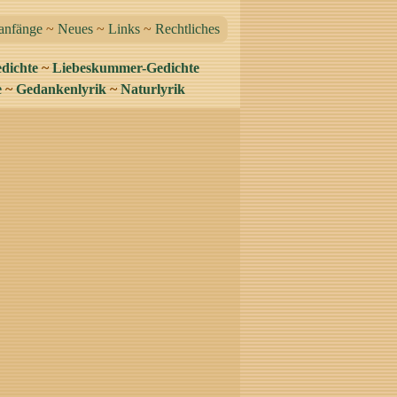
anfänge
~
Neues
~
Links
~
Rechtliches
dichte
~
Liebeskummer-Gedichte
e
~
Gedankenlyrik
~
Naturlyrik