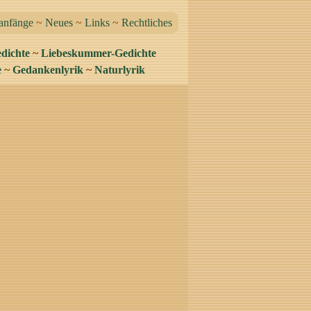
anfänge
~
Neues
~
Links
~
Rechtliches
dichte
~
Liebeskummer-Gedichte
e
~
Gedankenlyrik
~
Naturlyrik