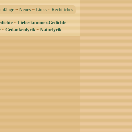
anfänge
~
Neues
~
Links
~
Rechtliches
dichte
~
Liebeskummer-Gedichte
e
~
Gedankenlyrik
~
Naturlyrik