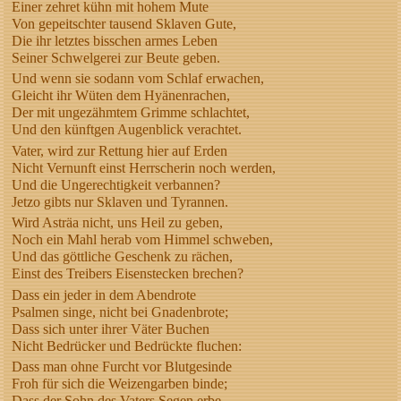
Einer zehret kühn mit hohem Mute
Von gepeitschter tausend Sklaven Gute,
Die ihr letztes bisschen armes Leben
Seiner Schwelgerei zur Beute geben.
Und wenn sie sodann vom Schlaf erwachen,
Gleicht ihr Wüten dem Hyänenrachen,
Der mit ungezähmtem Grimme schlachtet,
Und den künftgen Augenblick verachtet.
Vater, wird zur Rettung hier auf Erden
Nicht Vernunft einst Herrscherin noch werden,
Und die Ungerechtigkeit verbannen?
Jetzo gibts nur Sklaven und Tyrannen.
Wird Asträa nicht, uns Heil zu geben,
Noch ein Mahl herab vom Himmel schweben,
Und das göttliche Geschenk zu rächen,
Einst des Treibers Eisenstecken brechen?
Dass ein jeder in dem Abendrote
Psalmen singe, nicht bei Gnadenbrote;
Dass sich unter ihrer Väter Buchen
Nicht Bedrücker und Bedrückte fluchen:
Dass man ohne Furcht vor Blutgesinde
Froh für sich die Weizengarben binde;
Dass der Sohn des Vaters Segen erbe,