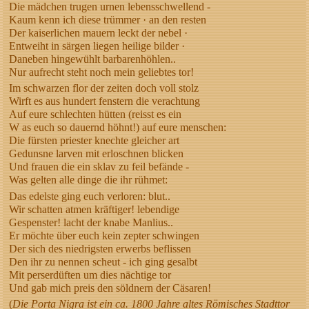
Die mädchen trugen urnen lebensschwellend -
Kaum kenn ich diese trümmer · an den resten
Der kaiserlichen mauern leckt der nebel ·
Entweiht in särgen liegen heilige bilder ·
Daneben hingewühlt barbarenhöhlen..
Nur aufrecht steht noch mein geliebtes tor!
Im schwarzen flor der zeiten doch voll stolz
Wirft es aus hundert fenstern die verachtung
Auf eure schlechten hütten (reisst es ein
W as euch so dauernd höhnt!) auf eure menschen:
Die fürsten priester knechte gleicher art
Gedunsne larven mit erloschnen blicken
Und frauen die ein sklav zu feil befände -
Was gelten alle dinge die ihr rühmet:
Das edelste ging euch verloren: blut..
Wir schatten atmen kräftiger! lebendige
Gespenster! lacht der knabe Manlius..
Er möchte über euch kein zepter schwingen
Der sich des niedrigsten erwerbs beflissen
Den ihr zu nennen scheut - ich ging gesalbt
Mit perserdüften um dies nächtige tor
Und gab mich preis den söldnern der Cäsaren!
(
Die Porta Nigra ist ein ca. 1800 Jahre altes Römisches Stadttor