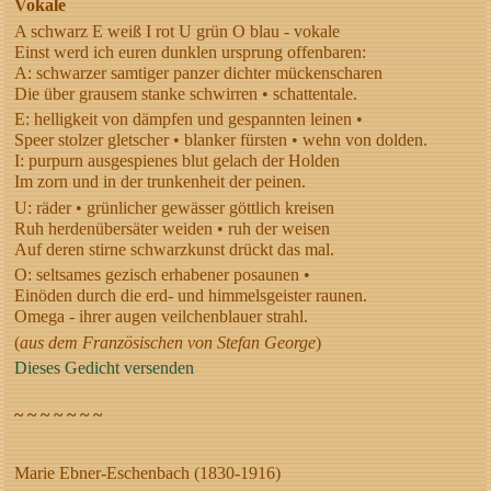
Vokale
A schwarz E weiß I rot U grün O blau - vokale
Einst werd ich euren dunklen ursprung offenbaren:
A: schwarzer samtiger panzer dichter mückenscharen
Die über grausem stanke schwirren • schattentale.
E: helligkeit von dämpfen und gespannten leinen •
Speer stolzer gletscher • blanker fürsten • wehn von dolden.
I: purpurn ausgespienes blut gelach der Holden
Im zorn und in der trunkenheit der peinen.
U: räder • grünlicher gewässer göttlich kreisen
Ruh herdenübersäter weiden • ruh der weisen
Auf deren stirne schwarzkunst drückt das mal.
O: seltsames gezisch erhabener posaunen •
Einöden durch die erd- und himmelsgeister raunen.
Omega - ihrer augen veilchenblauer strahl.
(
aus dem Französischen von Stefan George
)
Dieses Gedicht versenden
~ ~ ~ ~ ~ ~ ~
Marie Ebner-Eschenbach (1830-1916)