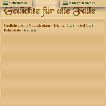
Seitenwahl
Kategorienwahl
Gedichte zum Nachdenken –
Dichter
1
2
3
· Titel
1
2
3
·
Beliebteste ·
Neueste