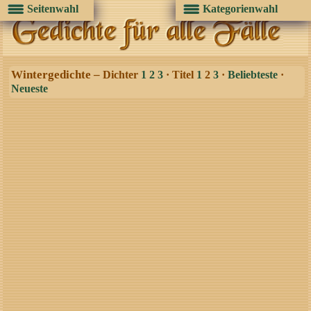
Seitenwahl
Kategorienwahl
Wintergedichte –
Dichter
1
2
3
· Titel
1
2
3
·
Beliebteste
·
Neueste