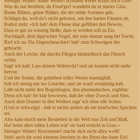
Strenger Winter! kalter Weiser! schonest weder Kraut noch Gras!
Was du nur berührst, du Frost'ger! wandelst du in starres Glas.
Bunte Blüten, grüne Blätter, die der milde Sommer gab,
Schlägst du, weil du's nicht geboren, mit den harten Fäusten ab,
Rufest stolz: »Ich hab' dem Flusse klar geführet den Beweis,
Dass er gar zu wässrig fließe, dass er werden soll zu Eis.
Nachtigall, dem läpp'schen Vogel, der naiv-dumm sang bei Nacht,
Rief ich zu: Du Abgeschmackter! hab' zum Schweigen ihn
gebracht.
Auch der Lerche, die durchs Fliegen himmelhoch das Fleisch
verlor,
Sagt' ich kalt: Lass deinen Wahnwitz! und sie kommt nicht mehr
hervor.
Und der Sonne, die getrieben tolles Wesen mannigfalt,
Sah ich streng nur ins Gesichte, und sie ward verständig kalt,
Läßt nicht mehr den Regenbogen, den phantastischen, erglühn:
Denn ich hab' ihr klar bewiesen, daß der ohne Zweck und Sinn.
Auch dem Donner in den Wolken sagt' ich ohne alle Scheu:
(Und er schweigt) - daß er nichts anders als ein kind'sches Spucken
sei.
Also kam durch mein Bestreben in die Welt nun Zeit und Maß,
Ha! beim alten tollen Leben wär' sie bald erstickt in Gras.«
Strenger Winter! Rezensente! mache dich nicht allzu weiß!
Sieh! auch dir wird einstens brechen in der Brust das harte Eis!