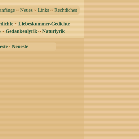
anfänge
~
Neues
~
Links
~
Rechtliches
dichte
~
Liebeskummer-Gedichte
e
~
Gedankenlyrik
~
Naturlyrik
este
·
Neueste