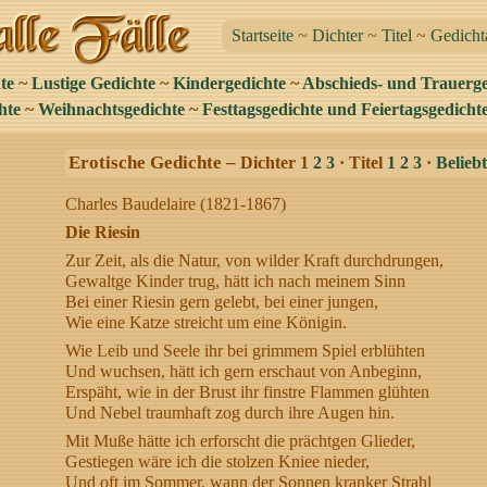
Startseite
~
Dichter
~
Titel
~
Gedicht
te
~
Lustige Gedichte
~
Kindergedichte
~
Abschieds- und Trauerge
hte
~
Weihnachtsgedichte
~
Festtagsgedichte und Feiertagsgedicht
Erotische Gedichte –
Dichter 1
2
3
· Titel
1
2
3
·
Beliebt
Charles Baudelaire (1821-1867)
Die Riesin
Zur Zeit, als die Natur, von wilder Kraft durchdrungen,
Gewaltge Kinder trug, hätt ich nach meinem Sinn
Bei einer Riesin gern gelebt, bei einer jungen,
Wie eine Katze streicht um eine Königin.
Wie Leib und Seele ihr bei grimmem Spiel erblühten
Und wuchsen, hätt ich gern erschaut von Anbeginn,
Erspäht, wie in der Brust ihr finstre Flammen glühten
Und Nebel traumhaft zog durch ihre Augen hin.
Mit Muße hätte ich erforscht die prächtgen Glieder,
Gestiegen wäre ich die stolzen Kniee nieder,
Und oft im Sommer, wann der Sonnen kranker Strahl