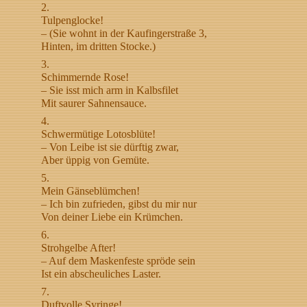
2.
Tulpenglocke!
– (Sie wohnt in der Kaufingerstraße 3,
Hinten, im dritten Stocke.)
3.
Schimmernde Rose!
– Sie isst mich arm in Kalbsfilet
Mit saurer Sahnensauce.
4.
Schwermütige Lotosblüte!
– Von Leibe ist sie dürftig zwar,
Aber üppig von Gemüte.
5.
Mein Gänseblümchen!
– Ich bin zufrieden, gibst du mir nur
Von deiner Liebe ein Krümchen.
6.
Strohgelbe After!
– Auf dem Maskenfeste spröde sein
Ist ein abscheuliches Laster.
7.
Duftvolle Syringe!