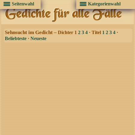
Seitenwahl
Kategorienwahl
Sehnsucht im Gedicht –
Dichter 1
2
3
4
· Titel
1
2
3
4
·
Beliebteste
·
Neueste