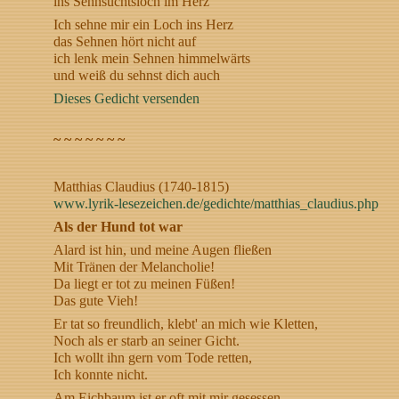
ins Sehnsuchtsloch im Herz
Ich sehne mir ein Loch ins Herz
das Sehnen hört nicht auf
ich lenk mein Sehnen himmelwärts
und weiß du sehnst dich auch
Dieses Gedicht versenden
~ ~ ~ ~ ~ ~ ~
Matthias Claudius (1740-1815)
www.lyrik-lesezeichen.de/gedichte/matthias_claudius.php
Als der Hund tot war
Alard ist hin, und meine Augen fließen
Mit Tränen der Melancholie!
Da liegt er tot zu meinen Füßen!
Das gute Vieh!
Er tat so freundlich, klebt' an mich wie Kletten,
Noch als er starb an seiner Gicht.
Ich wollt ihn gern vom Tode retten,
Ich konnte nicht.
Am Eichbaum ist er oft mit mir gesessen,