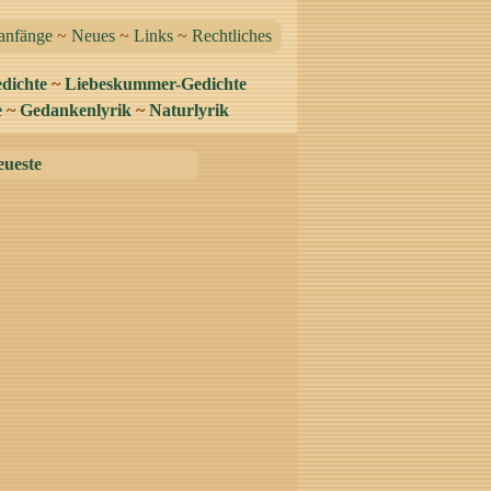
anfänge
~
Neues
~
Links
~
Rechtliches
dichte
~
Liebeskummer-Gedichte
e
~
Gedankenlyrik
~
Naturlyrik
eueste