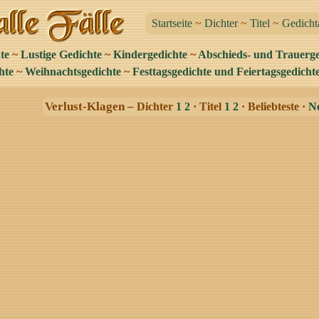
Startseite
~
Dichter
~
Titel
~
Gedicht
te
~
Lustige Gedichte
~
Kindergedichte
~
Abschieds- und Trauerge
hte
~
Weihnachtsgedichte
~
Festtagsgedichte und Feiertagsgedicht
Verlust-Klagen –
Dichter
1
2
· Titel
1
2
· Beliebteste ·
N