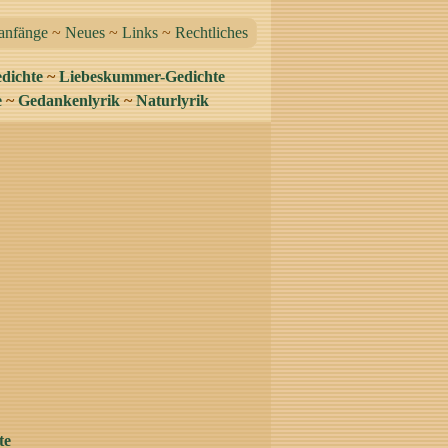
anfänge
~
Neues
~
Links
~
Rechtliches
dichte
~
Liebeskummer-Gedichte
e
~
Gedankenlyrik
~
Naturlyrik
te