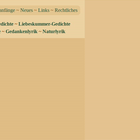
anfänge
~
Neues
~
Links
~
Rechtliches
dichte
~
Liebeskummer-Gedichte
e
~
Gedankenlyrik
~
Naturlyrik