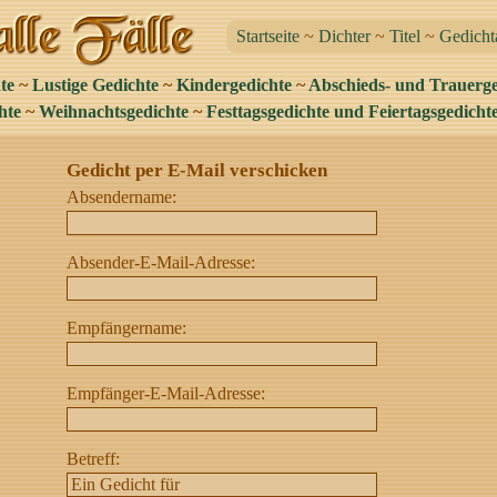
Startseite
~
Dichter
~
Titel
~
Gedicht
te
~
Lustige Gedichte
~
Kindergedichte
~
Abschieds- und Trauerge
hte
~
Weihnachtsgedichte
~
Festtagsgedichte und Feiertagsgedicht
Gedicht per E-Mail verschicken
Absendername:
Absender-E-Mail-Adresse:
Empfängername:
Empfänger-E-Mail-Adresse:
Betreff: