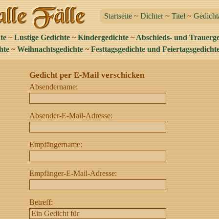
Startseite
~
Dichter
~
Titel
~
Gedicht
te
~
Lustige Gedichte
~
Kindergedichte
~
Abschieds- und Trauerge
hte
~
Weihnachtsgedichte
~
Festtagsgedichte und Feiertagsgedicht
Gedicht per E-Mail verschicken
Absendername:
Absender-E-Mail-Adresse:
Empfängername:
Empfänger-E-Mail-Adresse:
Betreff: