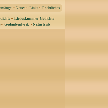
anfänge
~
Neues
~
Links
~
Rechtliches
dichte
~
Liebeskummer-Gedichte
e
~
Gedankenlyrik
~
Naturlyrik