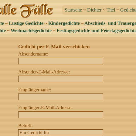
Startseite
~
Dichter
~
Titel
~
Gedicht
te
~
Lustige Gedichte
~
Kindergedichte
~
Abschieds- und Trauerge
hte
~
Weihnachtsgedichte
~
Festtagsgedichte und Feiertagsgedicht
Gedicht per E-Mail verschicken
Absendername:
Absender-E-Mail-Adresse:
Empfängername:
Empfänger-E-Mail-Adresse:
Betreff: