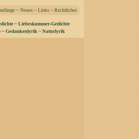
anfänge
~
Neues
~
Links
~
Rechtliches
dichte
~
Liebeskummer-Gedichte
e
~
Gedankenlyrik
~
Naturlyrik