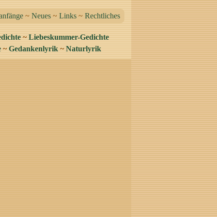
anfänge
~
Neues
~
Links
~
Rechtliches
dichte
~
Liebeskummer-Gedichte
e
~
Gedankenlyrik
~
Naturlyrik