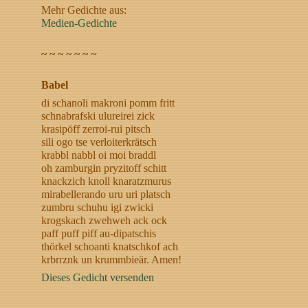
Mehr Gedichte aus:
Medien-Gedichte
~ ~ ~ ~ ~ ~ ~
Babel
di schanoli makroni pomm fritt
schnabrafski ulureirei zick
krasipöff zerroi-rui pitsch
sili ogo tse verloiterkrätsch
krabbl nabbl oi moi braddl
oh zamburgin pryzitoff schitt
knackzich knoll knaratzmurus
mirabellerando uru uri platsch
zumbru schuhu igi zwicki
krogskach zwehweh ack ock
paff puff piff au-dipatschis
thörkel schoanti knatschkof ach
krbrrznk un krummbieär. Amen!
Dieses Gedicht versenden