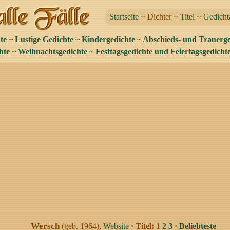
Startseite
~ Dichter ~
Titel
~
Gedicht
te
~
Lustige Gedichte
~
Kindergedichte
~
Abschieds- und Trauerge
hte
~
Weihnachtsgedichte
~
Festtagsgedichte und Feiertagsgedicht
Wersch
(geb. 1964),
Website
· Titel: 1
2
3
·
Beliebteste