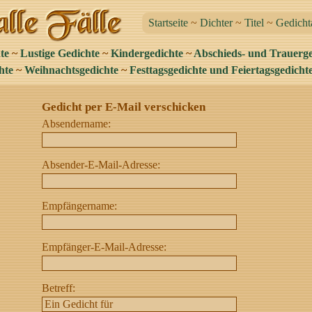
Startseite
~
Dichter
~
Titel
~
Gedicht
te
~
Lustige Gedichte
~
Kindergedichte
~
Abschieds- und Trauerge
hte
~
Weihnachtsgedichte
~
Festtagsgedichte und Feiertagsgedicht
Gedicht per E-Mail verschicken
Absendername:
Absender-E-Mail-Adresse:
Empfängername:
Empfänger-E-Mail-Adresse:
Betreff: