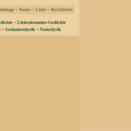
anfänge
~
Neues
~
Links
~
Rechtliches
dichte
~
Liebeskummer-Gedichte
e
~
Gedankenlyrik
~
Naturlyrik