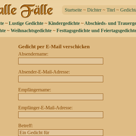
Startseite
~
Dichter
~
Titel
~
Gedicht
te
~
Lustige Gedichte
~
Kindergedichte
~
Abschieds- und Trauerge
hte
~
Weihnachtsgedichte
~
Festtagsgedichte und Feiertagsgedicht
Gedicht per E-Mail verschicken
Absendername:
Absender-E-Mail-Adresse:
Empfängername:
Empfänger-E-Mail-Adresse:
Betreff: