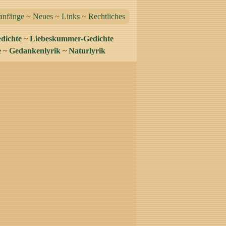
anfänge
~
Neues
~
Links
~
Rechtliches
dichte
~
Liebeskummer-Gedichte
e
~
Gedankenlyrik
~
Naturlyrik