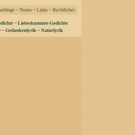
anfänge
~
Neues
~
Links
~
Rechtliches
dichte
~
Liebeskummer-Gedichte
e
~
Gedankenlyrik
~
Naturlyrik