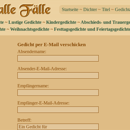
Startseite
~
Dichter
~
Titel
~
Gedicht
te
~
Lustige Gedichte
~
Kindergedichte
~
Abschieds- und Trauerge
hte
~
Weihnachtsgedichte
~
Festtagsgedichte und Feiertagsgedicht
Gedicht per E-Mail verschicken
Absendername:
Absender-E-Mail-Adresse:
Empfängername:
Empfänger-E-Mail-Adresse:
Betreff: